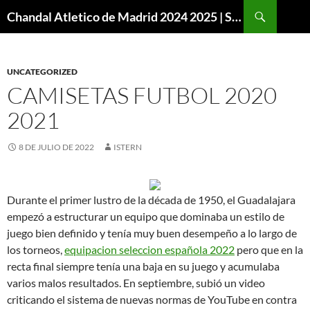
Buscar
Chandal Atletico de Madrid 2024 2025 | SuperVigo
SALTAR
AL
CONTENIDO
UNCATEGORIZED
CAMISETAS FUTBOL 2020
2021
8 DE JULIO DE 2022
ISTERN
Durante el primer lustro de la década de 1950, el Guadalajara
empezó a estructurar un equipo que dominaba un estilo de
juego bien definido y tenía muy buen desempeño a lo largo de
los torneos,
equipacion seleccion española 2022
pero que en la
recta final siempre tenía una baja en su juego y acumulaba
varios malos resultados. En septiembre, subió un video
criticando el sistema de nuevas normas de YouTube en contra