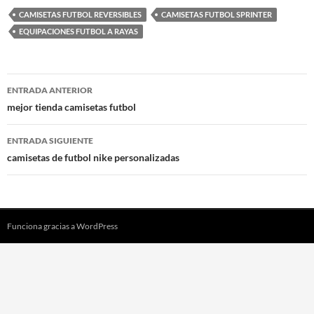
CAMISETAS FUTBOL REVERSIBLES
CAMISETAS FUTBOL SPRINTER
EQUIPACIONES FUTBOL A RAYAS
Navegación
ENTRADA ANTERIOR
de
mejor tienda camisetas futbol
entradas
ENTRADA SIGUIENTE
camisetas de futbol nike personalizadas
Funciona gracias a WordPress