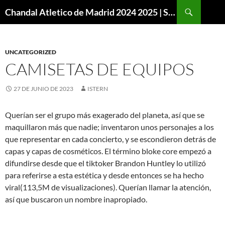
Buscar
Chandal Atletico de Madrid 2024 2025 | SuperVigo
SALTAR
AL
CONTENIDO
UNCATEGORIZED
CAMISETAS DE EQUIPOS
27 DE JUNIO DE 2023
ISTERN
Querían ser el grupo más exagerado del planeta, así que se
maquillaron más que nadie; inventaron unos personajes a los
que representar en cada concierto, y se escondieron detrás de
capas y capas de cosméticos. El término bloke core empezó a
difundirse desde que el tiktoker Brandon Huntley lo utilizó
para referirse a esta estética y desde entonces se ha hecho
viral(113,5M de visualizaciones). Querían llamar la atención,
así que buscaron un nombre inapropiado.