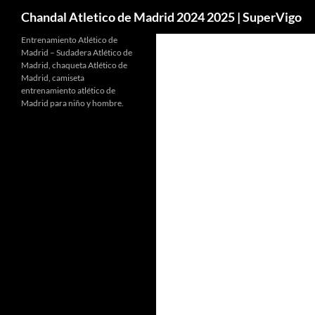
Buscar
Chandal Atletico de Madrid 2024 2025 | SuperVigo
Entrenamiento Atlético de
Madrid – Sudadera Atlético de
Madrid, chaqueta Atlético de
Madrid, camiseta
entrenamiento atlético de
Madrid para niño y hombre.