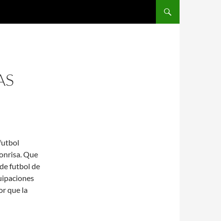
SALTAR AL CONTENIDO
AS
futbol
sonrisa. Que
de futbol de
quipaciones
or que la