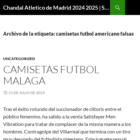
Buscar
Chandal Atletico de Madrid 2024 2025 | SuperVigo
SALTAR
AL
CONTENIDO
Archivo de la etiqueta: camisetas futbol americano falsas
UNCATEGORIZED
CAMISETAS FUTBOL
MALAGA
21 DE JULIO DE 2023
Tras el éxito rotundo del succionador de clítoris entre el
público femenino, ha salido a la venta Satisfayer Men
Vibration para tratar de complacer de la misma manera a los
hombres. Contragolpe del Villarreal que termina con un tiro
muy desviado del futbolista nigeriano. Este juguete sexual