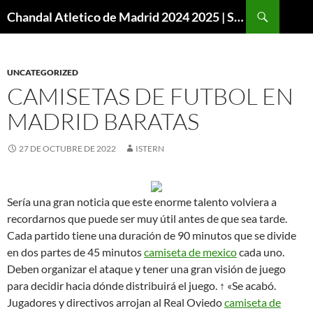
Buscar
Chandal Atletico de Madrid 2024 2025 | SuperVigo
SALTAR
AL
CONTENIDO
UNCATEGORIZED
CAMISETAS DE FUTBOL EN
MADRID BARATAS
27 DE OCTUBRE DE 2022
ISTERN
Sería una gran noticia que este enorme talento volviera a
recordarnos que puede ser muy útil antes de que sea tarde.
Cada partido tiene una duración de 90 minutos que se divide
en dos partes de 45 minutos
camiseta de mexico
cada uno.
Deben organizar el ataque y tener una gran visión de juego
para decidir hacia dónde distribuirá el juego. ↑ «Se acabó.
Jugadores y directivos arrojan al Real Oviedo
camiseta de