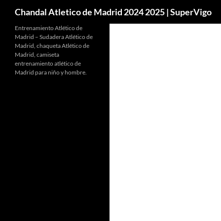
Buscar
Chandal Atletico de Madrid 2024 2025 | SuperVigo
Entrenamiento Atlético de
Madrid – Sudadera Atlético de
Madrid, chaqueta Atlético de
Madrid, camiseta
entrenamiento atlético de
Madrid para niño y hombre.