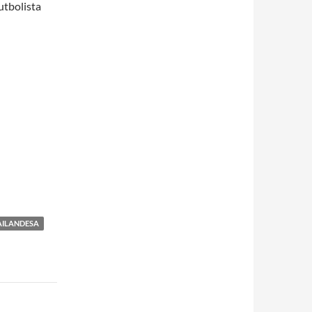
futbolista
AILANDESA