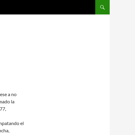
SALTAR AL CONTENIDO
ese a no
rmado la
77,
mpatando el
ncha,