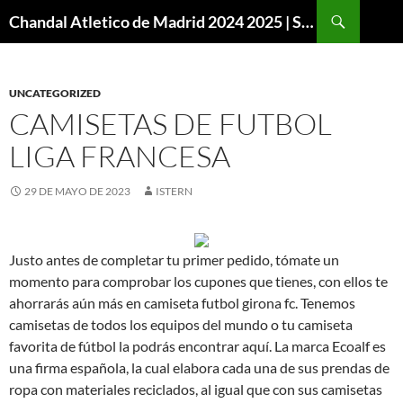
Buscar
Chandal Atletico de Madrid 2024 2025 | SuperVigo
SALTAR
AL
CONTENIDO
UNCATEGORIZED
CAMISETAS DE FUTBOL
LIGA FRANCESA
29 DE MAYO DE 2023
ISTERN
Justo antes de completar tu primer pedido, tómate un
momento para comprobar los cupones que tienes, con ellos te
ahorrarás aún más en camiseta futbol girona fc. Tenemos
camisetas de todos los equipos del mundo o tu camiseta
favorita de fútbol la podrás encontrar aquí. La marca Ecoalf es
una firma española, la cual elabora cada una de sus prendas de
ropa con materiales reciclados, al igual que con sus camisetas