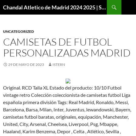
Buscar
Chandal Atletico de Madrid 2024 2025 | SuperVigo
SALTAR
AL
CONTENIDO
UNCATEGORIZED
CAMISETAS DE FUTBOL
PERSONALIZADAS MADRID
29 DE MAYO DE 2023
ISTERN
Original. RCD Talla XL Estado del producto: 10/10 Futbol
vintage retro Colección coleccionista de camisetas futbol Liga
española primera división Tags: Real Madrid, Ronaldo, Messi,
Barcelona, Barsa, Milan, Inter, Juventus, lewandowski, Bayern,
camisetas futbol baratas, originales, equipación, Manchester,
United, City, Arsenal, Cheelsea, Liverpool, Psg, Mbappe,
Haaland, Karim Benzema, Depor , Celta , Atlético, Sevilla ,