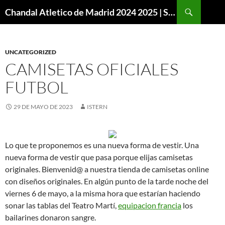
Buscar
Chandal Atletico de Madrid 2024 2025 | SuperVigo
SALTAR
AL
CONTENIDO
UNCATEGORIZED
CAMISETAS OFICIALES
FUTBOL
29 DE MAYO DE 2023
ISTERN
Lo que te proponemos es una nueva forma de vestir. Una
nueva forma de vestir que pasa porque elijas camisetas
originales. Bienvenid@ a nuestra tienda de camisetas online
con diseños originales. En algún punto de la tarde noche del
viernes 6 de mayo, a la misma hora que estarían haciendo
sonar las tablas del Teatro Martí,
equipacion francia
los
bailarines donaron sangre.