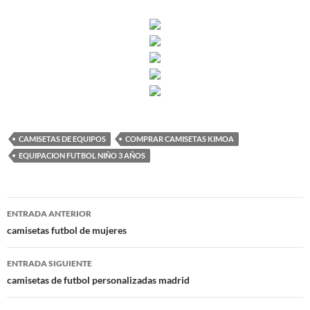
CAMISETAS DE EQUIPOS
COMPRAR CAMISETAS KIMOA
EQUIPACION FUTBOL NIÑO 3 AÑOS
Navegación
ENTRADA ANTERIOR
de
camisetas futbol de mujeres
entradas
ENTRADA SIGUIENTE
camisetas de futbol personalizadas madrid