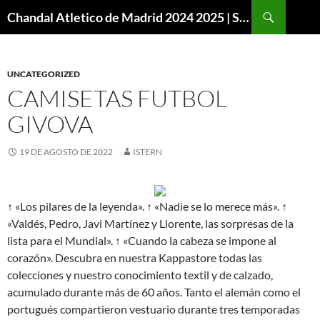
Buscar
Chandal Atletico de Madrid 2024 2025 | SuperVigo
SALTAR
AL
CONTENIDO
UNCATEGORIZED
CAMISETAS FUTBOL
GIVOVA
19 DE AGOSTO DE 2022
ISTERN
↑ «Los pilares de la leyenda». ↑ «Nadie se lo merece más». ↑
«Valdés, Pedro, Javi Martínez y Llorente, las sorpresas de la
lista para el Mundial». ↑ «Cuando la cabeza se impone al
corazón». Descubra en nuestra Kappastore todas las
colecciones y nuestro conocimiento textil y de calzado,
acumulado durante más de 60 años. Tanto el alemán como el
portugués compartieron vestuario durante tres temporadas