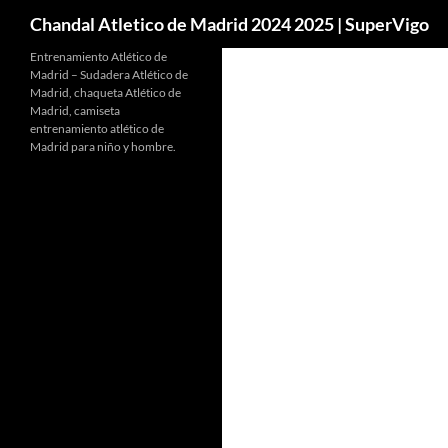
Buscar
Chandal Atletico de Madrid 2024 2025 | SuperVigo
Entrenamiento Atlético de
Madrid – Sudadera Atlético de
Madrid, chaqueta Atlético de
Madrid, camiseta
entrenamiento atlético de
Madrid para niño y hombre.