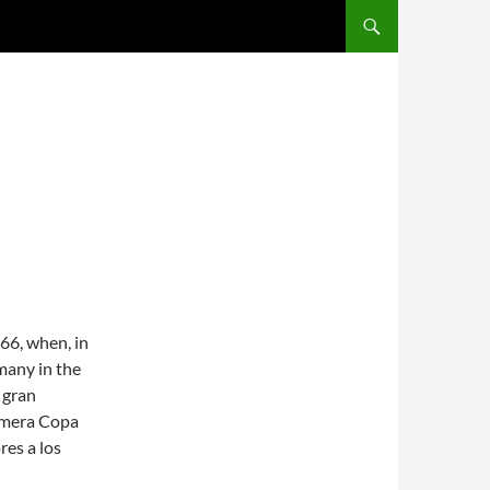
SALTAR AL CONTENIDO
66, when, in
many in the
 gran
rimera Copa
res a los