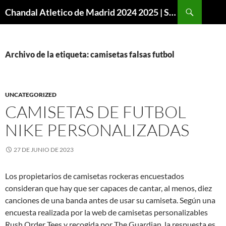
Buscar
Chandal Atletico de Madrid 2024 2025 | SuperVigo
SALTAR
AL
CONTENIDO
Archivo de la etiqueta: camisetas falsas futbol
UNCATEGORIZED
CAMISETAS DE FUTBOL
NIKE PERSONALIZADAS
27 DE JUNIO DE 2023
Los propietarios de camisetas rockeras encuestados
consideran que hay que ser capaces de cantar, al menos, diez
canciones de una banda antes de usar su camiseta. Según una
encuesta realizada por la web de camisetas personalizables
Rush Order Tees y recogida por The Guardian, la respuesta es