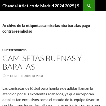
Buscar
Chandal Atletico de Madrid 2024 2025 | SuperVigo
SALTAR
AL
CONTENIDO
Archivo de la etiqueta: camisetas nba baratas pago
contrareembolso
UNCATEGORIZED
CAMISETAS BUENAS Y
BARATAS
21 DE SEPTIEMBRE DE 2023
Las camisetas de fútbol para hombre de adidas llaman la
atención por sus excelentes acabados, ya que incorporan
detalles tan exclusivos como el escudo de tu equipo favorito
cosido, inserciones de malla en lugares estratégicos para una