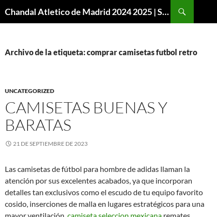
Buscar
Chandal Atletico de Madrid 2024 2025 | SuperVigo
SALTAR
AL
CONTENIDO
Archivo de la etiqueta: comprar camisetas futbol retro
UNCATEGORIZED
CAMISETAS BUENAS Y
BARATAS
21 DE SEPTIEMBRE DE 2023
Las camisetas de fútbol para hombre de adidas llaman la
atención por sus excelentes acabados, ya que incorporan
detalles tan exclusivos como el escudo de tu equipo favorito
cosido, inserciones de malla en lugares estratégicos para una
mayor ventilación,
camiseta seleccion mexicana
remates