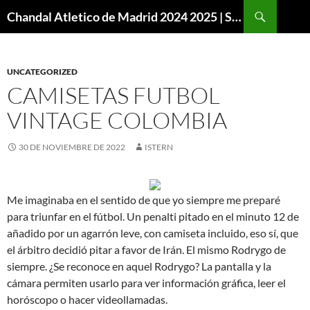
Buscar
Chandal Atletico de Madrid 2024 2025 | SuperVigo
SALTAR
AL
CONTENIDO
UNCATEGORIZED
CAMISETAS FUTBOL
VINTAGE COLOMBIA
30 DE NOVIEMBRE DE 2022
ISTERN
Me imaginaba en el sentido de que yo siempre me preparé
para triunfar en el fútbol. Un penalti pitado en el minuto 12 de
añadido por un agarrón leve, con camiseta incluido, eso sí, que
el árbitro decidió pitar a favor de Irán. El mismo Rodrygo de
siempre. ¿Se reconoce en aquel Rodrygo? La pantalla y la
cámara permiten usarlo para ver información gráfica, leer el
horóscopo o hacer videollamadas.