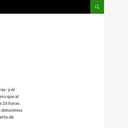
SALTAR AL CONTENIDO
as- y el
ero que al
a 16 horas
os detuvimos
erto de