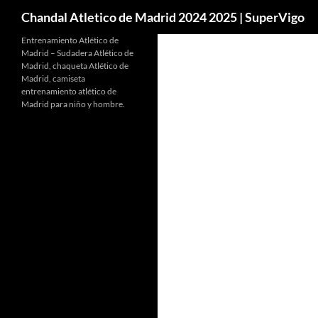
Buscar
Chandal Atletico de Madrid 2024 2025 | SuperVigo
Entrenamiento Atlético de
Madrid – Sudadera Atlético de
Madrid, chaqueta Atlético de
Madrid, camiseta
entrenamiento atlético de
Madrid para niño y hombre.