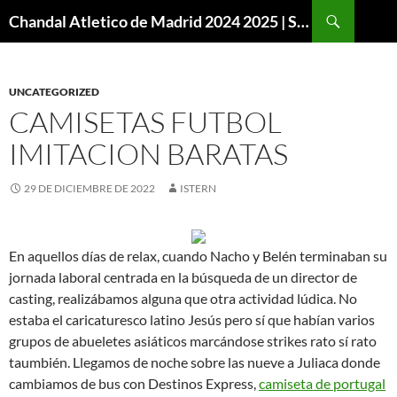
Buscar
Chandal Atletico de Madrid 2024 2025 | SuperVigo
SALTAR
AL
CONTENIDO
UNCATEGORIZED
CAMISETAS FUTBOL
IMITACION BARATAS
29 DE DICIEMBRE DE 2022
ISTERN
En aquellos días de relax, cuando Nacho y Belén terminaban su
jornada laboral centrada en la búsqueda de un director de
casting, realizábamos alguna que otra actividad lúdica. No
estaba el caricaturesco latino Jesús pero sí que habían varios
grupos de abueletes asiáticos marcándose strikes rato sí rato
taumbién. Llegamos de noche sobre las nueve a Juliaca donde
cambiamos de bus con Destinos Express,
camiseta de portugal