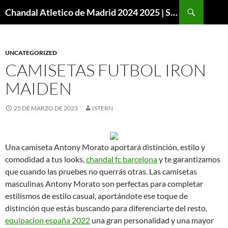
Buscar
Chandal Atletico de Madrid 2024 2025 | SuperVigo
SALTAR
AL
CONTENIDO
UNCATEGORIZED
CAMISETAS FUTBOL IRON
MAIDEN
25 DE MARZO DE 2023
ISTERN
Una camiseta Antony Morato aportará distinción, estilo y
comodidad a tus looks,
chandal fc barcelona
y te garantizamos
que cuando las pruebes no querrás otras. Las camisetas
masculinas Antony Morato son perfectas para completar
estilismos de estilo casual, aportándote ese toque de
distinción que estás buscando para diferenciarte del resto,
equipacion españa 2022
una gran personalidad y una mayor