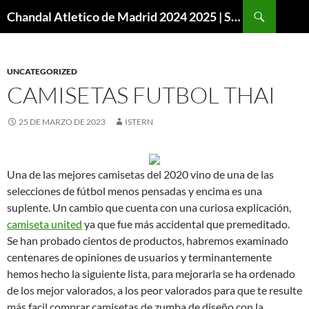
Buscar
Chandal Atletico de Madrid 2024 2025 | SuperVigo
SALTAR
AL
CONTENIDO
UNCATEGORIZED
CAMISETAS FUTBOL THAI
25 DE MARZO DE 2023
ISTERN
Una de las mejores camisetas del 2020 vino de una de las
selecciones de fútbol menos pensadas y encima es una
suplente. Un cambio que cuenta con una curiosa explicación,
camiseta united
ya que fue más accidental que premeditado.
Se han probado cientos de productos, habremos examinado
centenares de opiniones de usuarios y terminantemente
hemos hecho la siguiente lista, para mejorarla se ha ordenado
de los mejor valorados, a los peor valorados para que te resulte
más facil comprar camisetas de zumba de diseño con la