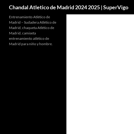
Buscar
Chandal Atletico de Madrid 2024 2025 | SuperVigo
Entrenamiento Atlético de
Madrid – Sudadera Atlético de
Madrid, chaqueta Atlético de
Madrid, camiseta
entrenamiento atlético de
Madrid para niño y hombre.