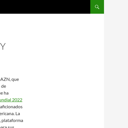
SALTAR AL CONTENIDO
UY
 DAZN, que
a de
ue ha
undial 2022
s aficionados
ericana. La
, plataforma
para sus