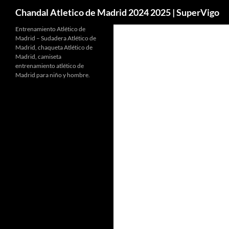
Buscar
Chandal Atletico de Madrid 2024 2025 | SuperVigo
Entrenamiento Atlético de
Madrid – Sudadera Atlético de
Madrid, chaqueta Atlético de
Madrid, camiseta
entrenamiento atlético de
Madrid para niño y hombre.