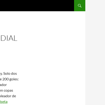
SALTAR AL CONTENIDO
DIAL
y. Solo dos
e 200 goles:
eador
en copas
oleador de
iseta