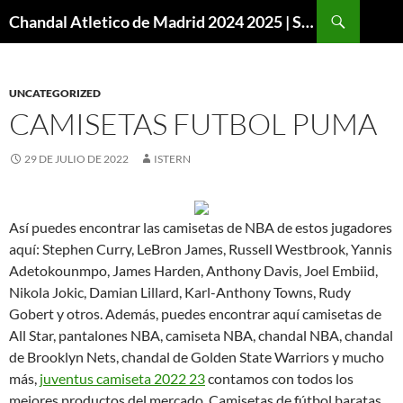
Buscar
Chandal Atletico de Madrid 2024 2025 | SuperVigo
SALTAR
AL
CONTENIDO
UNCATEGORIZED
CAMISETAS FUTBOL PUMA
29 DE JULIO DE 2022
ISTERN
Así puedes encontrar las camisetas de NBA de estos jugadores
aquí: Stephen Curry, LeBron James, Russell Westbrook, Yannis
Adetokounmpo, James Harden, Anthony Davis, Joel Embiid,
Nikola Jokic, Damian Lillard, Karl-Anthony Towns, Rudy
Gobert y otros. Además, puedes encontrar aquí camisetas de
All Star, pantalones NBA, camiseta NBA, chandal NBA, chandal
de Brooklyn Nets, chandal de Golden State Warriors y mucho
más,
juventus camiseta 2022 23
contamos con todos los
mejores productos del mercado. Camisetas de fútbol baratas