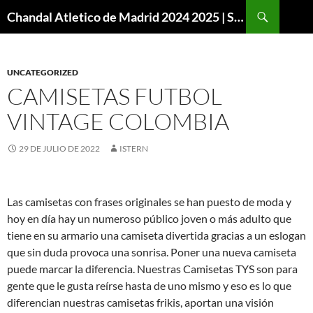
Buscar
Chandal Atletico de Madrid 2024 2025 | SuperVigo
SALTAR
AL
CONTENIDO
UNCATEGORIZED
CAMISETAS FUTBOL
VINTAGE COLOMBIA
29 DE JULIO DE 2022
ISTERN
Las camisetas con frases originales se han puesto de moda y
hoy en día hay un numeroso público joven o más adulto que
tiene en su armario una camiseta divertida gracias a un eslogan
que sin duda provoca una sonrisa. Poner una nueva camiseta
puede marcar la diferencia. Nuestras Camisetas TYS son para
gente que le gusta reírse hasta de uno mismo y eso es lo que
diferencian nuestras camisetas frikis, aportan una visión