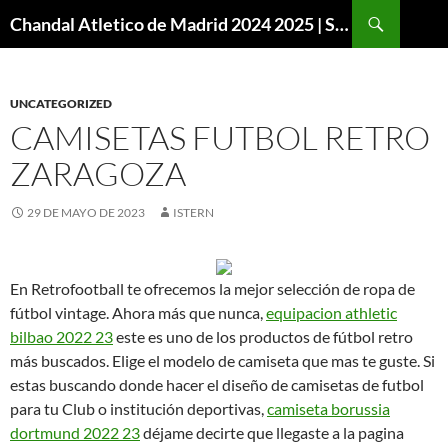
Buscar
Chandal Atletico de Madrid 2024 2025 | SuperVigo
SALTAR
AL
CONTENIDO
UNCATEGORIZED
CAMISETAS FUTBOL RETRO
ZARAGOZA
29 DE MAYO DE 2023
ISTERN
En Retrofootball te ofrecemos la mejor selección de ropa de
fútbol vintage. Ahora más que nunca,
equipacion athletic
bilbao 2022 23
este es uno de los productos de fútbol retro
más buscados. Elige el modelo de camiseta que mas te guste. Si
estas buscando donde hacer el diseño de camisetas de futbol
para tu Club o institución deportivas,
camiseta borussia
dortmund 2022 23
déjame decirte que llegaste a la pagina