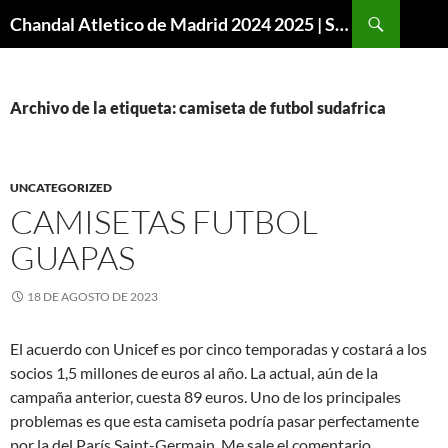
Buscar
Chandal Atletico de Madrid 2024 2025 | SuperVigo
SALTAR
AL
CONTENIDO
Archivo de la etiqueta: camiseta de futbol sudafrica
UNCATEGORIZED
CAMISETAS FUTBOL
GUAPAS
18 DE AGOSTO DE 2023
El acuerdo con Unicef es por cinco temporadas y costará a los
socios 1,5 millones de euros al año. La actual, aún de la
campaña anterior, cuesta 89 euros. Uno de los principales
problemas es que esta camiseta podría pasar perfectamente
por la del París Saint-Germain. Me sale el comentario