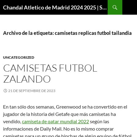
Buscar
Chandal Atletico de Madrid 2024 2025 | SuperVigo
SALTAR
AL
CONTENIDO
Archivo de la etiqueta: camisetas replicas futbol tailandia
UNCATEGORIZED
CAMISETAS FUTBOL
ZALANDO
21 DE SEPTIEMBRE DE 2023
En tan sólo dos semanas, Greenwood se ha convertido en el
jugador de la historia del Getafe que más camisetas ha
vendido,
camiseta de qatar mundial 2022
según las
informaciones de Daily Mail. No es lo mismo comprar
camisetas para un grupo de hinchas de algún equipo de fútbol