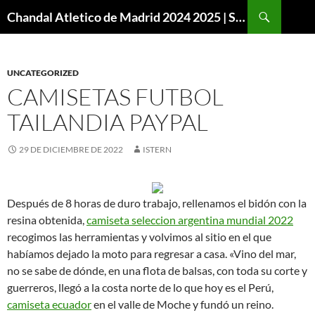
Buscar
Chandal Atletico de Madrid 2024 2025 | SuperVigo
SALTAR
AL
CONTENIDO
UNCATEGORIZED
CAMISETAS FUTBOL
TAILANDIA PAYPAL
29 DE DICIEMBRE DE 2022
ISTERN
Después de 8 horas de duro trabajo, rellenamos el bidón con la
resina obtenida,
camiseta seleccion argentina mundial 2022
recogimos las herramientas y volvimos al sitio en el que
habíamos dejado la moto para regresar a casa. «Vino del mar,
no se sabe de dónde, en una flota de balsas, con toda su corte y
guerreros, llegó a la costa norte de lo que hoy es el Perú,
camiseta ecuador
en el valle de Moche y fundó un reino.