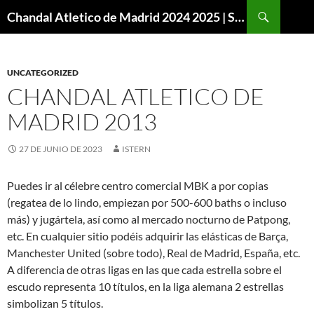
Buscar
Chandal Atletico de Madrid 2024 2025 | SuperVigo
SALTAR
AL
CONTENIDO
UNCATEGORIZED
CHANDAL ATLETICO DE
MADRID 2013
27 DE JUNIO DE 2023
ISTERN
Puedes ir al célebre centro comercial MBK a por copias
(regatea de lo lindo, empiezan por 500-600 baths o incluso
más) y jugártela, así como al mercado nocturno de Patpong,
etc. En cualquier sitio podéis adquirir las elásticas de Barça,
Manchester United (sobre todo), Real de Madrid, España, etc.
A diferencia de otras ligas en las que cada estrella sobre el
escudo representa 10 títulos, en la liga alemana 2 estrellas
simbolizan 5 títulos.