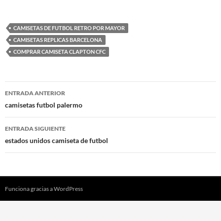
CAMISETAS DE FUTBOL RETRO POR MAYOR
CAMISETAS REPLICAS BARCELONA
COMPRAR CAMISETA CLAPTON CFC
Navegación
ENTRADA ANTERIOR
de
camisetas futbol palermo
entradas
ENTRADA SIGUIENTE
estados unidos camiseta de futbol
Funciona gracias a WordPress