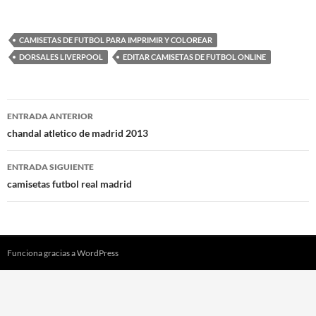
CAMISETAS DE FUTBOL PARA IMPRIMIR Y COLOREAR
DORSALES LIVERPOOL
EDITAR CAMISETAS DE FUTBOL ONLINE
Navegación
ENTRADA ANTERIOR
de
chandal atletico de madrid 2013
entradas
ENTRADA SIGUIENTE
camisetas futbol real madrid
Funciona gracias a WordPress