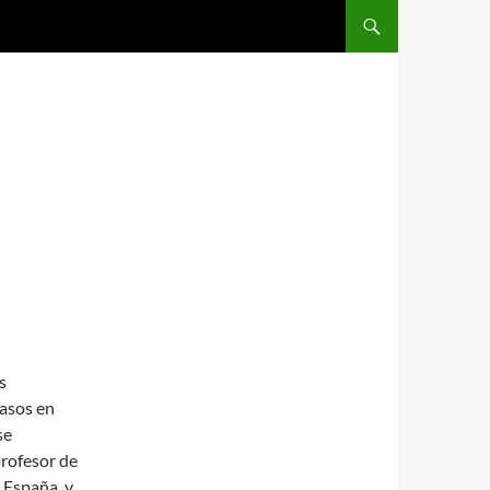
SALTAR AL CONTENIDO
s
vasos en
se
rofesor de
 España, y