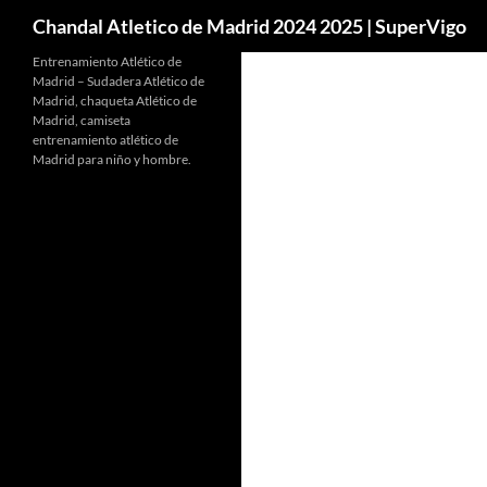
Buscar
Chandal Atletico de Madrid 2024 2025 | SuperVigo
Entrenamiento Atlético de
Madrid – Sudadera Atlético de
Madrid, chaqueta Atlético de
Madrid, camiseta
entrenamiento atlético de
Madrid para niño y hombre.