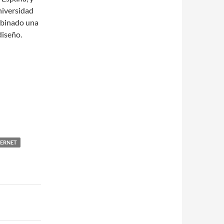
niversidad
ombinado una
diseño.
TERNET