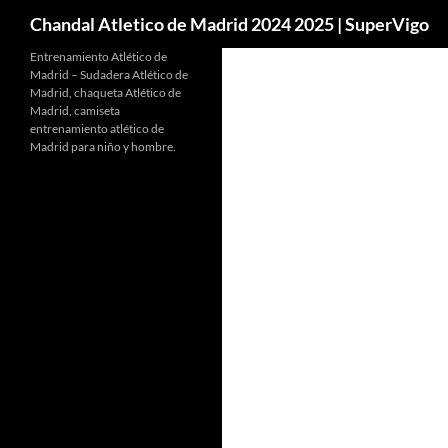
Buscar
Chandal Atletico de Madrid 2024 2025 | SuperVigo
Entrenamiento Atlético de
Madrid – Sudadera Atlético de
Madrid, chaqueta Atlético de
Madrid, camiseta
entrenamiento atlético de
Madrid para niño y hombre.