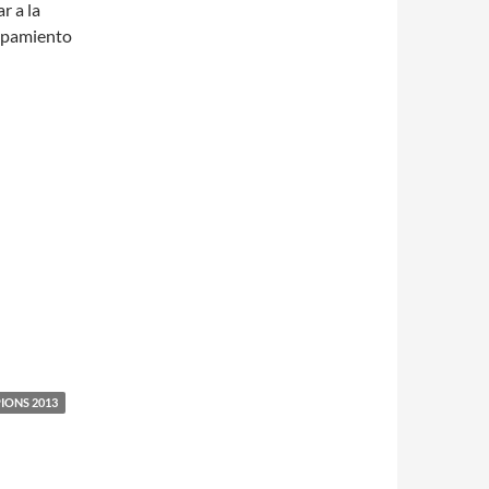
r a la
uipamiento
IONS 2013