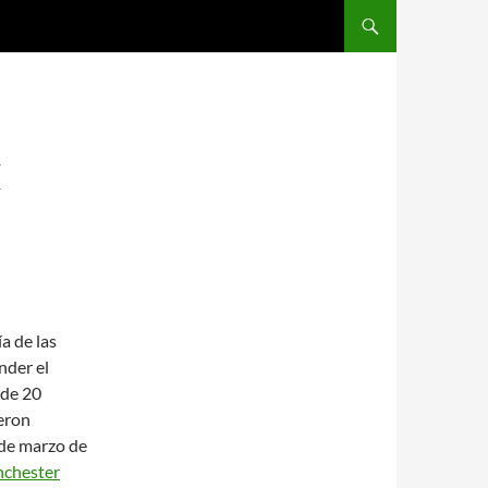
SALTAR AL CONTENIDO
E
a de las
nder el
 de 20
eron
 de marzo de
nchester