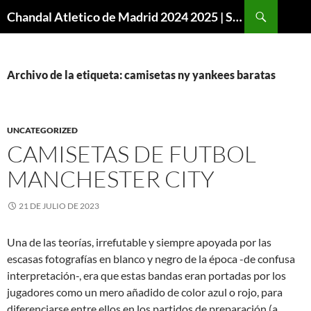
Buscar
Chandal Atletico de Madrid 2024 2025 | SuperVigo
SALTAR
AL
CONTENIDO
Archivo de la etiqueta: camisetas ny yankees baratas
UNCATEGORIZED
CAMISETAS DE FUTBOL
MANCHESTER CITY
21 DE JULIO DE 2023
Una de las teorías, irrefutable y siempre apoyada por las
escasas fotografías en blanco y negro de la época -de confusa
interpretación-, era que estas bandas eran portadas por los
jugadores como un mero añadido de color azul o rojo, para
diferenciarse entre ellos en los partidos de preparación (a