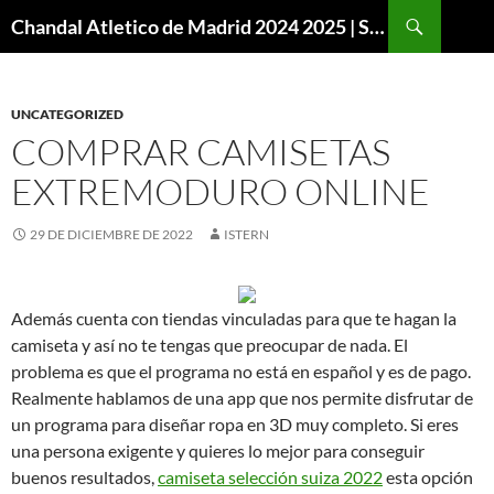
Buscar
Chandal Atletico de Madrid 2024 2025 | SuperVigo
SALTAR
AL
CONTENIDO
UNCATEGORIZED
COMPRAR CAMISETAS
EXTREMODURO ONLINE
29 DE DICIEMBRE DE 2022
ISTERN
Además cuenta con tiendas vinculadas para que te hagan la
camiseta y así no te tengas que preocupar de nada. El
problema es que el programa no está en español y es de pago.
Realmente hablamos de una app que nos permite disfrutar de
un programa para diseñar ropa en 3D muy completo. Si eres
una persona exigente y quieres lo mejor para conseguir
buenos resultados,
camiseta selección suiza 2022
esta opción