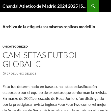
Buscar
Chandal Atletico de Madrid 2024 2025 | SuperVigo
SALTAR
AL
CONTENIDO
Archivo de la etiqueta: camisetas replicas medellin
UNCATEGORIZED
CAMISETAS FUTBOL
GLOBAL CL
27 DE JUNIO DE 2023
Esto fue determinado en base a una lista de clasificación
elaborado por el equipo de expertos que conforman la revista.
En marzo de 2021, el escudo de Boca Juniors fue distinguido
por la prestigiosa revista inglesa FourFourTwo como «el mejor
de Argentina y de Sudamérica», alcanzando asimismo el puesto