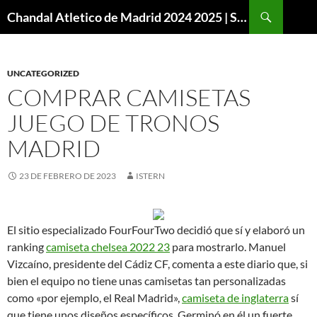
Buscar
Chandal Atletico de Madrid 2024 2025 | SuperVigo
SALTAR
AL
CONTENIDO
UNCATEGORIZED
COMPRAR CAMISETAS
JUEGO DE TRONOS
MADRID
23 DE FEBRERO DE 2023
ISTERN
El sitio especializado FourFourTwo decidió que sí y elaboró un
ranking
camiseta chelsea 2022 23
para mostrarlo. Manuel
Vizcaíno, presidente del Cádiz CF, comenta a este diario que, si
bien el equipo no tiene unas camisetas tan personalizadas
como «por ejemplo, el Real Madrid»,
camiseta de inglaterra
sí
que tiene unos diseños específicos. Germinó en él un fuerte