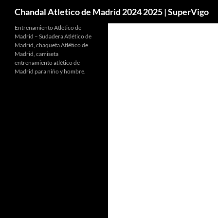
Buscar
Chandal Atletico de Madrid 2024 2025 | SuperVigo
Entrenamiento Atlético de
Madrid – Sudadera Atlético de
Madrid, chaqueta Atlético de
Madrid, camiseta
entrenamiento atlético de
Madrid para niño y hombre.