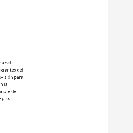
pa del
egrantes del
evisión para
n la
embre de
Fpro.