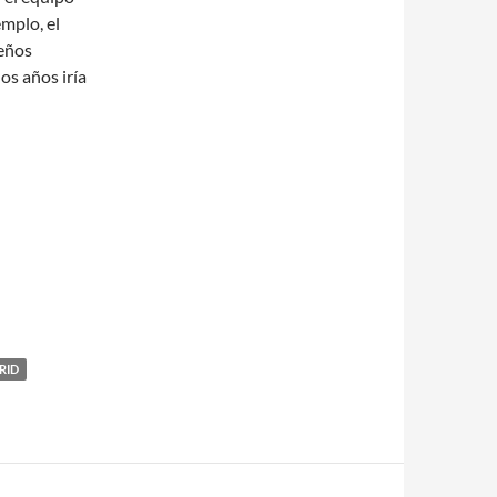
mplo, el
seños
os años iría
RID