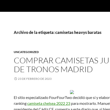
Archivo de la etiqueta: camisetas heavys baratas
UNCATEGORIZED
COMPRAR CAMISETAS J
DE TRONOS MADRID
23 DE FEBRERO DE 2023
El sitio especializado FourFourTwo decidió que sí y elabo
ranking
camiseta chelsea 2022 23
para mostrarlo. Manuel
presidente del Cádiz CF, comenta a este diario que, si bie