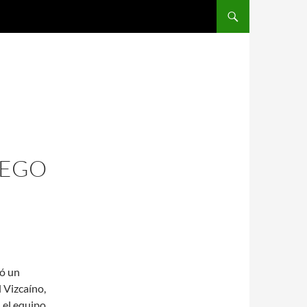
SALTAR AL CONTENIDO
UEGO
ró un
 Vizcaíno,
n el equipo