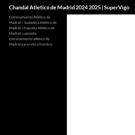
Buscar
Chandal Atletico de Madrid 2024 2025 | SuperVigo
Entrenamiento Atlético de
Madrid – Sudadera Atlético de
Madrid, chaqueta Atlético de
Madrid, camiseta
entrenamiento atlético de
Madrid para niño y hombre.