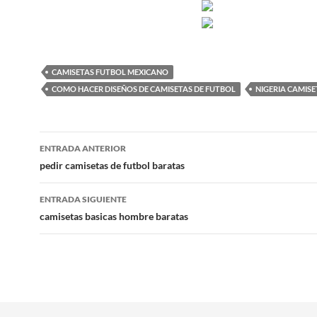
CAMISETAS FUTBOL MEXICANO
COMO HACER DISEÑOS DE CAMISETAS DE FUTBOL
NIGERIA CAMIS
Navegación
ENTRADA ANTERIOR
de
pedir camisetas de futbol baratas
entradas
ENTRADA SIGUIENTE
camisetas basicas hombre baratas