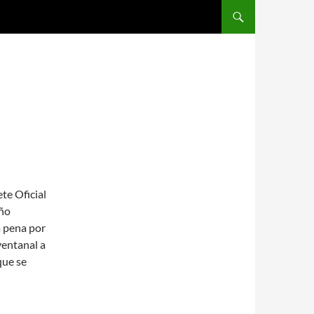
SALTAR AL CONTENIDO
2
te Oficial
año
a pena por
ventanal a
que se