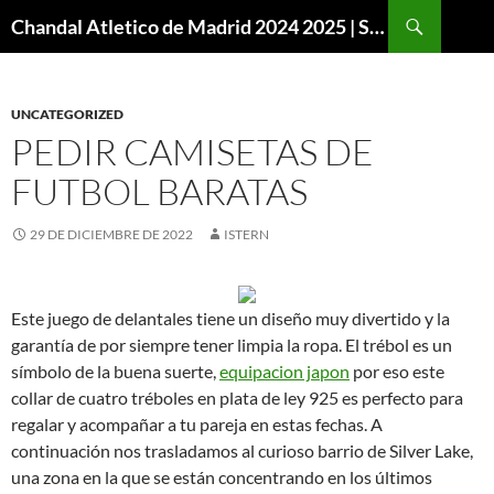
Buscar
Chandal Atletico de Madrid 2024 2025 | SuperVigo
SALTAR
AL
CONTENIDO
UNCATEGORIZED
PEDIR CAMISETAS DE
FUTBOL BARATAS
29 DE DICIEMBRE DE 2022
ISTERN
Este juego de delantales tiene un diseño muy divertido y la
garantía de por siempre tener limpia la ropa. El trébol es un
símbolo de la buena suerte,
equipacion japon
por eso este
collar de cuatro tréboles en plata de ley 925 es perfecto para
regalar y acompañar a tu pareja en estas fechas. A
continuación nos trasladamos al curioso barrio de Silver Lake,
una zona en la que se están concentrando en los últimos