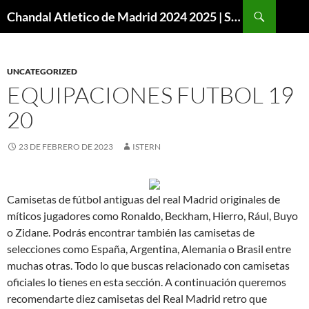
Buscar
Chandal Atletico de Madrid 2024 2025 | SuperVigo
SALTAR
AL
CONTENIDO
UNCATEGORIZED
EQUIPACIONES FUTBOL 19
20
23 DE FEBRERO DE 2023
ISTERN
Camisetas de fútbol antiguas del real Madrid originales de
míticos jugadores como Ronaldo, Beckham, Hierro, Rául, Buyo
o Zidane. Podrás encontrar también las camisetas de
selecciones como España, Argentina, Alemania o Brasil entre
muchas otras. Todo lo que buscas relacionado con camisetas
oficiales lo tienes en esta sección. A continuación queremos
recomendarte diez camisetas del Real Madrid retro que