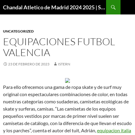
Buscar
Chandal Atletico de Madrid 2024 2025 | SuperVigo
SALTAR
AL
CONTENIDO
UNCATEGORIZED
EQUIPACIONES FUTBOL
VALENCIA
23 DE FEBRERO DE 2023
ISTERN
Para ello ofrecemos una gama de ropa skate y de surf muy
original con espectaculares combinaciones de color, en todas
nuestras categorías como sudaderas, camisetas ecológicas de
skate y surferas, camisas. “Las camisetas de los equipos
pequeños vestidos por marcas de primer nivel suelen ser
camisetas de catálogo, con la diferencia de que llevan el escudo
y los parches”, cuenta el autor del tuit, Adrián,
equipacion italia