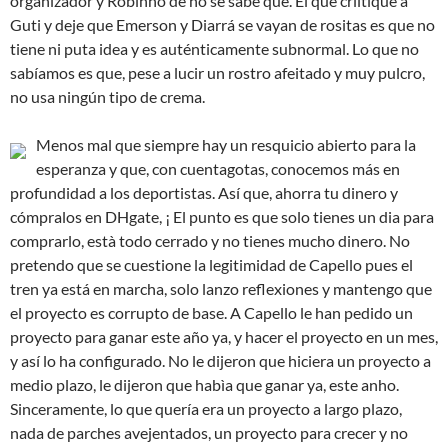
organizador y Robinho de no se sabe qué. El que criitíque a
Guti y deje que Emerson y Diarrá se vayan de rositas es que no
tiene ni puta idea y es auténticamente subnormal. Lo que no
sabíamos es que, pese a lucir un rostro afeitado y muy pulcro,
no usa ningún tipo de crema.
Menos mal que siempre hay un resquicio abierto para la
esperanza y que, con cuentagotas, conocemos más en
profundidad a los deportistas. Así que, ahorra tu dinero y
cómpralos en DHgate, ¡ El punto es que solo tienes un dia para
comprarlo, està todo cerrado y no tienes mucho dinero. No
pretendo que se cuestione la legitimidad de Capello pues el
tren ya está en marcha, solo lanzo reflexiones y mantengo que
el proyecto es corrupto de base. A Capello le han pedido un
proyecto para ganar este año ya, y hacer el proyecto en un mes,
y así lo ha configurado. No le dijeron que hiciera un proyecto a
medio plazo, le dijeron que habìa que ganar ya, este anho.
Sinceramente, lo que quería era un proyecto a largo plazo,
nada de parches avejentados, un proyecto para crecer y no