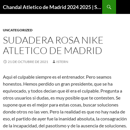
Buscar
Chandal Atletico de Madrid 2024 2025 | SuperVigo
SALTAR
AL
CONTENIDO
UNCATEGORIZED
SUDADERA ROSA NIKE
ATLETICO DE MADRID
21 DE OCTUBRE DE 2021
ISTERN
Aquì el culpable siempre es el entrenador. Pero seamos
honestos. Hemos perdido un gran presidente, que se ha
equivocado, y todos decìan que èl era el culpable. Pregunta a
otros usuarios si dudas, es muy posible que te contesten. Se
supone que es el mejor para estas cosas, buscar soluciones
donde otros no las ven. Pero la realidad es que no hay nada de
eso, el partido de ayer fue la inanidad absoluta, la consagración
de la incapacidad, del pasotismo y de la ausencia de soluciones.