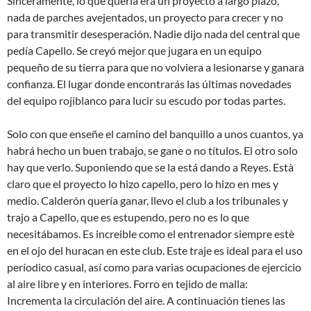
Sinceramente, lo que quería era un proyecto a largo plazo,
nada de parches avejentados, un proyecto para crecer y no
para transmitir desesperación. Nadie dijo nada del central que
pedía Capello. Se creyó mejor que jugara en un equipo
pequeño de su tierra para que no volviera a lesionarse y ganara
confianza. El lugar donde encontrarás las últimas novedades
del equipo rojiblanco para lucir su escudo por todas partes.
Solo con que enseñe el camino del banquillo a unos cuantos, ya
habrá hecho un buen trabajo, se gane o no títulos. El otro solo
hay que verlo. Suponiendo que se la está dando a Reyes. Està
claro que el proyecto lo hizo capello, pero lo hizo en mes y
medio. Calderón quería ganar, llevo el club a los tribunales y
trajo a Capello, que es estupendo, pero no es lo que
necesitábamos. Es increible como el entrenador siempre estè
en el ojo del huracan en este club. Este traje es ideal para el uso
períodico casual, así como para varias ocupaciones de ejercicio
al aire libre y en interiores. Forro en tejido de malla:
Incrementa la circulación del aire. A continuación tienes las