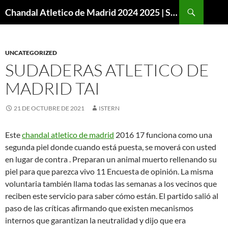
Buscar
Chandal Atletico de Madrid 2024 2025 | SuperVigo
SALTAR
AL
CONTENIDO
UNCATEGORIZED
SUDADERAS ATLETICO DE
MADRID TAI
21 DE OCTUBRE DE 2021
ISTERN
Este
chandal atletico de madrid
2016 17 funciona como una
segunda piel donde cuando está puesta, se moverá con usted
en lugar de contra . Preparan un animal muerto rellenando su
piel para que parezca vivo 11 Encuesta de opinión. La misma
voluntaria también llama todas las semanas a los vecinos que
reciben este servicio para saber cómo están. El partido salió al
paso de las críticas aﬁrmando que existen mecanismos
internos que garantizan la neutralidad y dijo que era