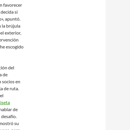
n favorecer
decida si
», apuntó.
 la brújula
el exterior,
tervención
 he escogido
ión del
a de
n socios en
a de ruta.
el
iseta
hablar de
 desafío.
 mostró su