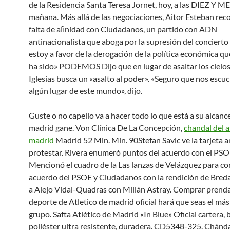
de la Residencia Santa Teresa Jornet, hoy, a las DIEZ Y M
mañana. Más allá de las negociaciones, Aitor Esteban rec
falta de aﬁnidad con Ciudadanos, un partido con ADN
antinacionalista que aboga por la supresión del concierto
estoy a favor de la derogación de la política económica q
ha sido» PODEMOS Dijo que en lugar de asaltar los cielos
Iglesias busca un «asalto al poder». «Seguro que nos escu
algún lugar de este mundo», dijo.
Guste o no capello va a hacer todo lo que està a su alcanc
madrid gane. Von Clínica De La Concepción,
chandal del a
madrid
Madrid 52 Min. Min. 90Stefan Savic ve la tarjeta a
protestar. Rivera enumeró puntos del acuerdo con el PSO
Mencionó el cuadro de la Las lanzas de Velázquez para co
acuerdo del PSOE y Ciudadanos con la rendición de Bred
a Alejo Vidal-Quadras con Millán Astray. Comprar prend
deporte de Atletico de madrid oficial hará que seas el más
grupo. Safta Atlético de Madrid «In Blue» Oficial cartera, b
poliéster ultra resistente, duradera. CD5348-325. Chándal