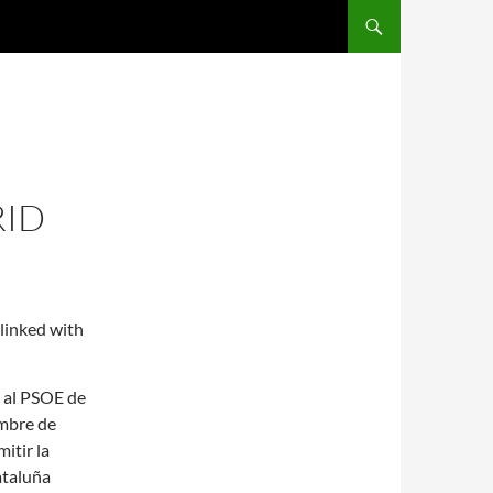
SALTAR AL CONTENIDO
RID
r al PSOE de
ombre de
itir la
ataluña