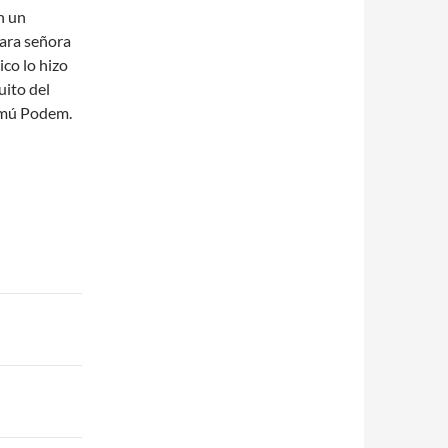
n un
ara señora
ico lo hizo
uito del
omú Podem.