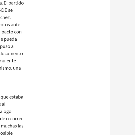
a. El partido
PSOE se
chez.
votos ante
n pacto con
 se pueda
opuso a
n documento
mujer te
 mismo, una
r que estaba
 al
iálogo
 de recorrer
n muchas las
osible