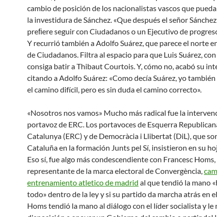
cambio de posición de los nacionalistas vascos que pueda
la investidura de Sánchez. «Que después el señor Sánchez 
preﬁere seguir con Ciudadanos o un Ejecutivo de progreso
Y recurrió también a Adolfo Suárez, que parece el norte en
de Ciudadanos. Filtra al espacio para que Luis Suárez, con 
consiga batir a Thibaut Courtois. Y, cómo no, acabó su in
citando a Adolfo Suárez: «Como decía Suárez, yo también
el camino difícil, pero es sin duda el camino correcto».
«Nosotros nos vamos» Mucho más radical fue la intervenc
portavoz de ERC. Los portavoces de Esquerra Republican
Catalunya (ERC) y de Democràcia i Llibertat (DiL), que so
Cataluña en la formación Junts pel Sí, insistieron en su hoj
Eso sí, fue algo más condescendiente con Francesc Homs, 
representante de la marca electoral de Convergència,
cam
entrenamiento atletico de madrid
al que tendió la mano «
todo» dentro de la ley y si su partido da marcha atrás en el
Homs tendió la mano al diálogo con el líder socialista y le