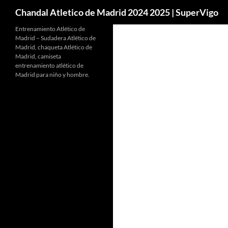
Buscar
Chandal Atletico de Madrid 2024 2025 | SuperVigo
Entrenamiento Atlético de
Madrid – Sudadera Atlético de
Madrid, chaqueta Atlético de
Madrid, camiseta
entrenamiento atlético de
Madrid para niño y hombre.