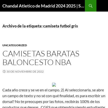
Buscar
Chandal Atletico de Madrid 2024 2025 | SuperVigo
SALTAR
AL
CONTENIDO
Archivo de la etiqueta: camiseta futbol gris
UNCATEGORIZED
CAMISETAS BARATAS
BALONCESTO NBA
30 DE NOVIEMBRE DE 2022
Cada año crece y se ve en el campo. 2) Al seleccionarla, se abre
un campo de texto y no sé con qué finalidad, es para escribir un
dorsal? No te preocupes por las fotos, recibirás 100% de los
productos que deseas.. CGES que obtendría siendo estudiante.