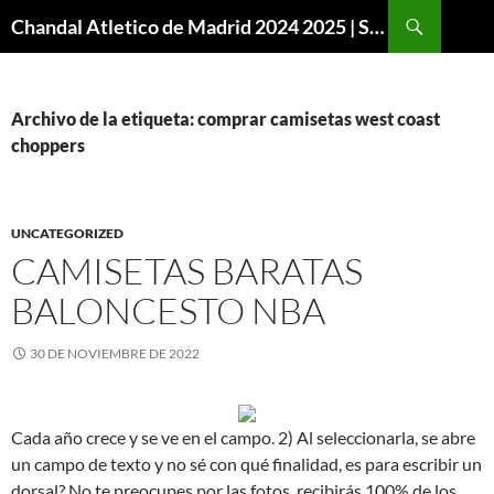
Buscar
Chandal Atletico de Madrid 2024 2025 | SuperVigo
SALTAR
AL
CONTENIDO
Archivo de la etiqueta: comprar camisetas west coast
choppers
UNCATEGORIZED
CAMISETAS BARATAS
BALONCESTO NBA
30 DE NOVIEMBRE DE 2022
Cada año crece y se ve en el campo. 2) Al seleccionarla, se abre
un campo de texto y no sé con qué finalidad, es para escribir un
dorsal? No te preocupes por las fotos, recibirás 100% de los