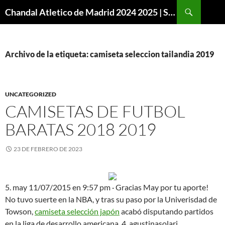
Buscar
Chandal Atletico de Madrid 2024 2025 | SuperVigo
SALTAR
AL
CONTENIDO
Archivo de la etiqueta: camiseta seleccion tailandia 2019
UNCATEGORIZED
CAMISETAS DE FUTBOL
BARATAS 2018 2019
23 DE FEBRERO DE 2023
5. may 11/07/2015 en 9:57 pm · Gracias May por tu aporte!
No tuvo suerte en la NBA, y tras su paso por la Univerisdad de
Towson,
camiseta selección japón
acabó disputando partidos
en la liga de desarrollo americana. 4. agustinasolari