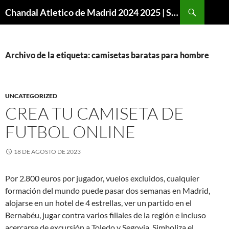
Buscar
Chandal Atletico de Madrid 2024 2025 | SuperVigo
SALTAR
AL
CONTENIDO
Archivo de la etiqueta: camisetas baratas para hombre
UNCATEGORIZED
CREA TU CAMISETA DE
FUTBOL ONLINE
18 DE AGOSTO DE 2023
Por 2.800 euros por jugador, vuelos excluidos, cualquier
formación del mundo puede pasar dos semanas en Madrid,
alojarse en un hotel de 4 estrellas, ver un partido en el
Bernabéu, jugar contra varios filiales de la región e incluso
acercarse de excursión a Toledo y Segovia. Simboliza el