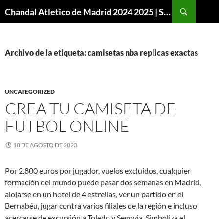
Buscar
Chandal Atletico de Madrid 2024 2025 | SuperVigo
SALTAR
AL
CONTENIDO
Archivo de la etiqueta: camisetas nba replicas exactas
UNCATEGORIZED
CREA TU CAMISETA DE
FUTBOL ONLINE
18 DE AGOSTO DE 2023
Por 2.800 euros por jugador, vuelos excluidos, cualquier
formación del mundo puede pasar dos semanas en Madrid,
alojarse en un hotel de 4 estrellas, ver un partido en el
Bernabéu, jugar contra varios filiales de la región e incluso
acercarse de excursión a Toledo y Segovia. Simboliza el