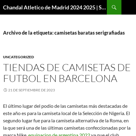
Buscar
Chandal Atletico de Madrid 2024 2025 | SuperVigo
SALTAR
AL
CONTENIDO
Archivo de la etiqueta: camisetas baratas serigrafiadas
UNCATEGORIZED
TIENDAS DE CAMISETAS DE
FUTBOL EN BARCELONA
21 DE SEPTIEMBRE DE 2023
El último lugar del podio de las camisetas más destacadas de
este año es para la camiseta local de la Selección de Nigeria. El
segundo lugar fue para la camiseta alternativa de la Roma, en
la que será una de las últimas camisetas confeccionadas por la
marca Nike,
equipacion de argentina 2022
ya que el club